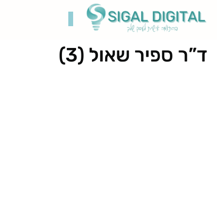
ד”ר ספיר שאול (3)
קידום בגוגל
בניית אתרים
תיק עבודות
רשתות חברתיות