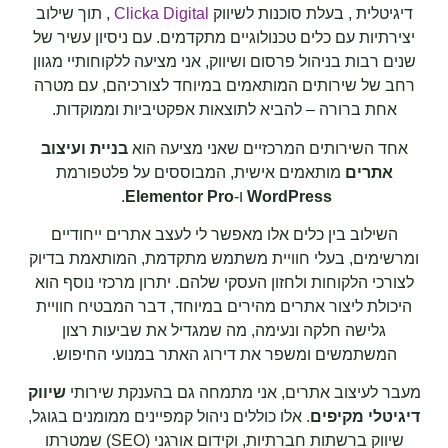
דיגיטלית , בעלת סוכנות לשיווק
Clicka Digital
, תוך שילוב
יצירתיות עם כלים טכנולוגיים מתקדמים. עם ניסיון עשיר של
שנים רבות בניהול פרסום ושיווק, אני מציעה ללקוחותיי מגוון
רחב של שירותים המותאמים במיוחד לצורכיהם, עם מטרה
אחת ברורה – להביא לתוצאות אפקטיביות וממוקדות.
אחד השירותים המרכזיים שאני מציעה הוא
בניית ועיצוב
אתרים
מותאמים אישית, המבוססים על פלטפורמת
WordPress
ו-
Elementor Pro
.
השילוב בין כלים אלו מאפשר לי לעצב אתרים ייחודיים
ומרשימים, בעלי חוויית משתמש מתקדמת, המותאמת בדיוק
לצורכי הלקוחות ולחזון העסקי שלהם. יתרון מרכזי נוסף הוא
היכולת ליצור אתרים מהירים במיוחד, דבר המבטיח חוויית
גלישה חלקה ונעימה, מה שמגדיל את שביעות רצון
המשתמשים ומשפר את דירוג האתר במנועי החיפוש.
מעבר לעיצוב אתרים, אני מתמחה גם בהענקת שירותי
שיווק
דיגיטלי מקיפים
. אלו כוללים ניהול קמפיינים ממומנים בגוגל,
שיווק ברשתות חברתיות, וקידום אורגני (SEO) שמטרתו