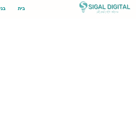
בית
בני