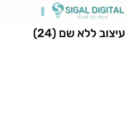
עיצוב ללא שם (24)
קידום בגוגל
בניית אתרים
תיק עבודות
רשתות חברתיות