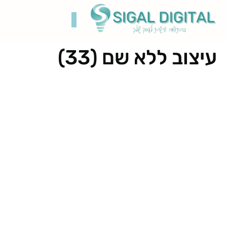
עיצוב ללא שם (33)
קידום בגוגל
בניית אתרים
תיק עבודות
רשתות חברתיות