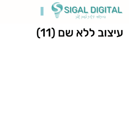
עיצוב ללא שם (11)
קידום בגוגל
בניית אתרים
תיק עבודות
רשתות חברתיות