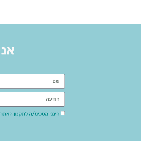
אני
הינני מסכימ/ה לתקנון האתר,