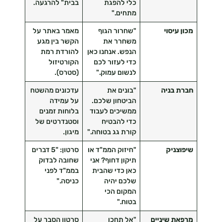
כלי להפגת
בבית" להרגעה.
מתחים."
מכון עיסוי
"שחרור הגוף
מאמר באתר על
משחרר את
הקשר בין מגע
הנפש. אנחנו כאן
להורדת רמת
כדי לעזור לכם
הקורטיזול
לנשום עמוק."
(סטרס).
חברת בניה
"בונים את
עדכונים מהשטח
הביטחון שלכם.
על עמידה
ממשיכים לעבוד
בלוחות זמנים
כדי להבטיח
וסטנדרטים של
קורת גג בטוחה."
מיגון.
שיפוצניק
"חיזוק הממ"ד או
סרטון: "5 דברים
תיקון דחוף? אני
שחובה לבדוק
כאן כדי שהבית
בממ"ד לפני
שלכם יהיה
כניסה."
המקום הכי
בטוח."
מרפאת שיניים
"אל תחכו
סרטון הסבר על