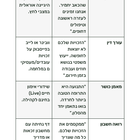
שהכאב יחמיר.
היגיינה אוראלית
אנחנו זמינים
במצבי לחץ.
לעזרה ראשונה
וטיפולים
דחופים."
עורך דין
"הזכויות שלכם
וובינר או לייב
לא יוצאות
בפייסבוק על
לחופשה. ייעוץ
זכויות
משפטי בנושא
עובדים/מעסיקי
חוזים ועבודה
ם במלחמה.
בזמן חירום."
מאמן כושר
"התנועה היא
שידורי אימון
התרופה הטובה
חיים (Live)
ביותר לחרדה.
בחינם לקהילה.
בואו נתאמן יחד
מהסלון."
רואה חשבון
"ממקסמים את
דף נחיתה עם
הזכויות שלכם.
מחשבון זכאות
כל מה שצריך
או מדריך