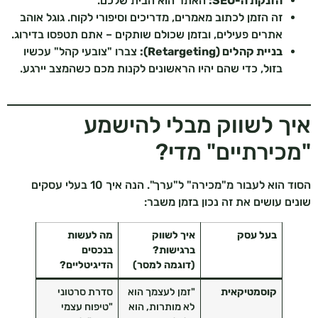
הזנקת ה-SEO:
האתר הוא הבית שלכם.
זה הזמן לכתוב מאמרים, מדריכים וסיפורי לקוח. גוגל אוהב
אתרים פעילים, ובזמן שכולם שותקים – אתם תטפסו בדירוג.
בניית קהלים (Retargeting):
צברו "צובעי קהל" עכשיו
בזול, כדי שהם יהיו הראשונים לקנות מכם כשהמצב יירגע.
איך לשווק מבלי להישמע
"מכירתיים" מדי?
הסוד הוא לעבור מ"מכירה" ל"ערך". הנה איך 10 בעלי עסקים
שונים עושים את זה נכון בזמן משבר:
בעל עסק
איך לשווק
מה לעשות
ברגישות?
בנכסים
(דוגמה למסר)
הדיגיטליים?
קוסמטיקאית
"זמן לעצמך הוא
סדרת סרטוני
לא מותרות, הוא
"טיפוח עצמי