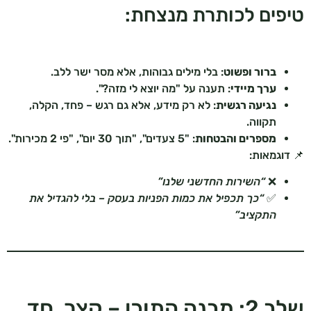
טיפים לכותרת מנצחת:
ברור ופשוט
: בלי מילים גבוהות, אלא מסר ישר ללב.
ערך מיידי
: תענה על "מה יוצא לי מזה?".
נגיעה רגשית
: לא רק מידע, אלא גם רגש – פחד, הקלה,
תקווה.
מספרים והבטחות
: "5 צעדים", "תוך 30 יום", "פי 2 מכירות".
📌 דוגמאות:
❌
“השירות החדשני שלנו”
✅
“כך תכפיל את כמות הפניות בעסק – בלי להגדיל את
התקציב”
שלב 2: מבנה התוכן – קצר, חד