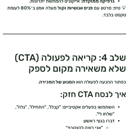
גרפיקה ממוקדת
: אייקונים להמחשת יתרונות.
💡 טיפ: סרטון עם
פנים אנושיות וקול
מעלה אמון ב־80% לעומת
טקסט בלבד.
שלב 4: קריאה לפעולה (CTA)
שלא משאירה מקום לספק
כפתור ההנעה לפעולה הוא
המנוע של המכירה
.
איך לנסח CTA חזק:
השתמשו בפעלים אקטיביים: "קבלו", "התחילו", "גלה",
"שלחו לי".
דברו בגוף ראשון:
"אני רוצה להצטרף"